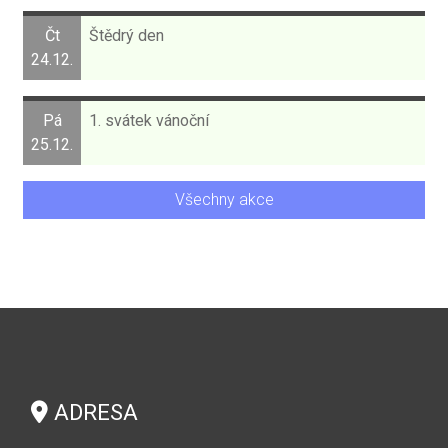
Čt
Štědrý den
24.12.
Pá
1. svátek vánoční
25.12.
Všechny akce
ADRESA