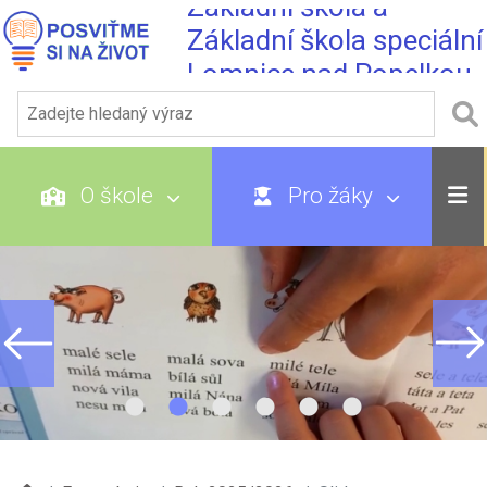
Základní škola a
Základní škola speciální
Lomnice nad Popelkou
O škole
Pro žáky