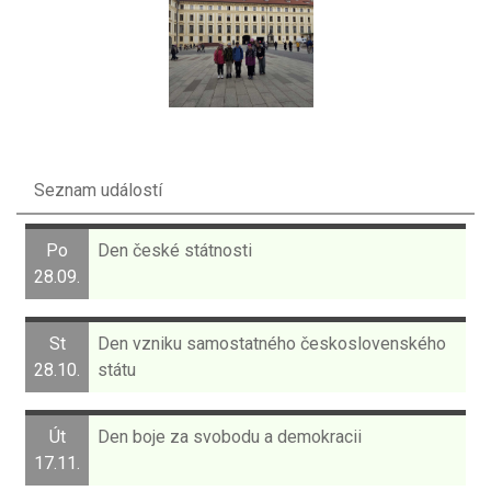
Seznam událostí
Po
Den české státnosti
28.09.
St
Den vzniku samostatného československého
28.10.
státu
Út
Den boje za svobodu a demokracii
17.11.