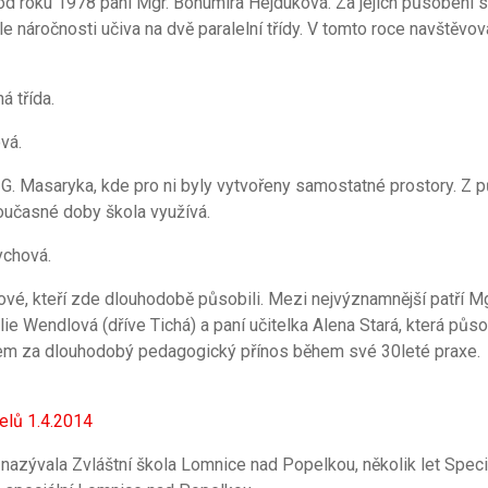
 od roku 1978 paní Mgr. Bohumíra Hejduková. Za jejich působení 
e náročnosti učiva na dvě paralelní třídy. V tomto roce navštěvov
 třída.
vá.
. G. Masaryka, kde pro ni byly vytvořeny samostatné prostory. Z 
současné doby škola využívá.
ychová.
vé, kteří zde dlouhodobě působili. Mezi nejvýznamnější patří Mgr
ie Wendlová (dříve Tichá) a paní učitelka Alena Stará, která půso
em za dlouhodobý pedagogický přínos během své 30leté praxe.
telů 1.4.2014
e nazývala Zvláštní škola Lomnice nad Popelkou, několik let Spec