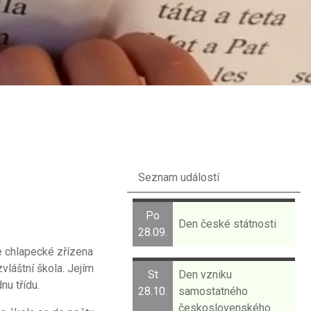
Seznam událostí
Po
Den české státnosti
28.09.
e chlapecké zřízena
vláštní škola. Jejím
St
Den vzniku
nu třídu.
28.10.
samostatného
československého