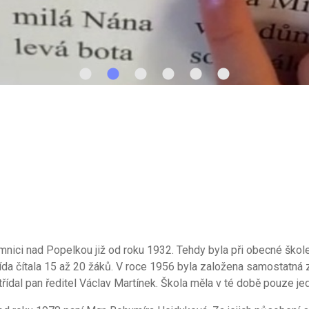
mnici nad Popelkou již od roku 1932. Tehdy byla při obecné škol
ída čítala 15 až 20 žáků. V roce 1956 byla založena samostatná z
ídal pan ředitel Václav Martínek. Škola měla v té době pouze jed