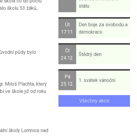
se škola co do počtu
státu
alo školu 53 žáků,
Út
Den boje za svobodu a
17.11.
demokracii
Čt
původní půdy bylo
Štědrý den
24.12.
Pá
1. svátek vánoční
. Miloš Plachta, který
25.12.
bí ve škole již od roku
Všechny akce
iální školy Lomnice nad