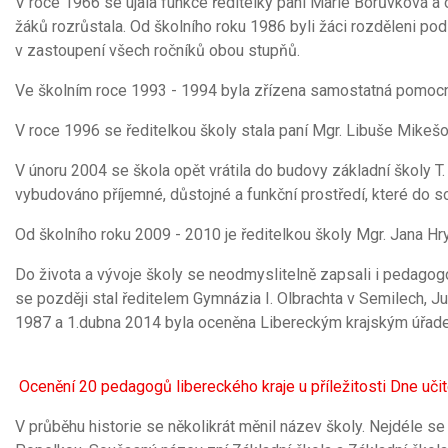
V roce 1966 se ujala funkce ředitelky paní Marie Borůvková a
žáků rozrůstala. Od školního roku 1986 byli žáci rozděleni podl
v zastoupení všech ročníků obou stupňů.
Ve školním roce 1993 - 1994 byla zřízena samostatná pomocná
V roce 1996 se ředitelkou školy stala paní Mgr. Libuše Mikešo
V únoru 2004 se škola opět vrátila do budovy základní školy T
vybudováno příjemné, důstojné a funkční prostředí, které do 
Od školního roku 2009 - 2010 je ředitelkou školy Mgr. Jana Hr
Do života a vývoje školy se neodmyslitelně zapsali i pedagogo
se později stal ředitelem Gymnázia I. Olbrachta v Semilech, Jul
1987 a 1.dubna 2014 byla oceněna Libereckým krajským úřad
Ocenění 20 pedagogů libereckého kraje u příležitosti Dne uči
V průběhu historie se několikrát měnil název školy. Nejdéle s