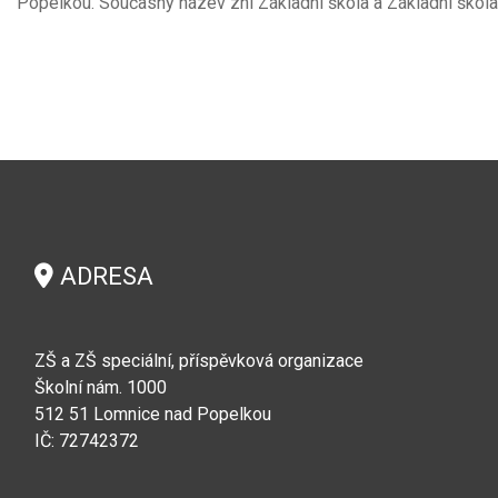
Popelkou. Současný název zní Základní škola a Základní škol
ADRESA
ZŠ a ZŠ speciální, příspěvková organizace
Školní nám. 1000
512 51 Lomnice nad Popelkou
IČ: 72742372