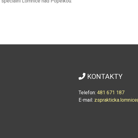
a speciální Lomnice nad Popelkou.
KONTAKTY
Telefon:
4
81 671 187
E-mail:
zsprakticka.lomni