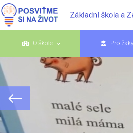
Základní škola a 
O škole
Pro žák