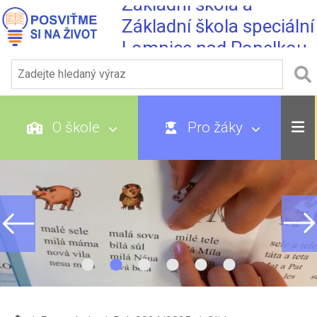
Základní škola a
Základní škola speciální
Lomnice nad Popelkou
O škole
Pro žáky