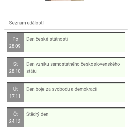
Seznam událostí
Po
Den české státnosti
28.09.
St
Den vzniku samostatného československého
28.10.
státu
Út
Den boje za svobodu a demokracii
17.11.
Čt
Štědrý den
24.12.