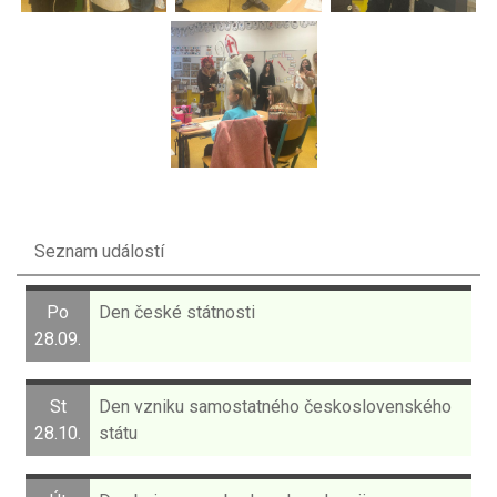
Seznam událostí
Po
Den české státnosti
28.09.
St
Den vzniku samostatného československého
28.10.
státu