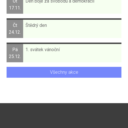
Út
Den boje za svobodu a demokracii
17.11.
Čt
Štědrý den
24.12.
Pá
1. svátek vánoční
25.12.
Všechny akce