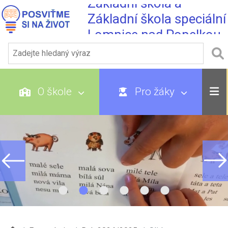
Základní škola a
Základní škola speciální
Lomnice nad Popelkou
O škole
Pro žáky