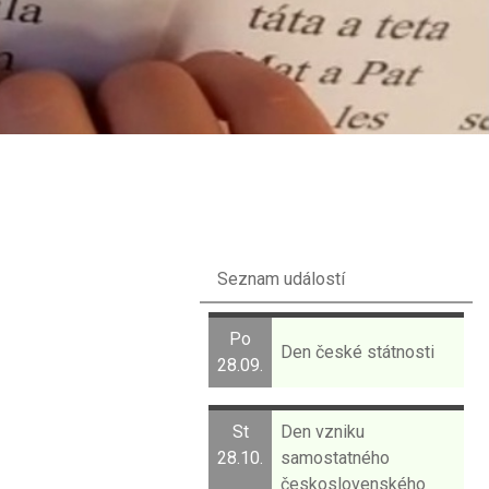
Seznam událostí
Po
Den české státnosti
28.09.
St
Den vzniku
28.10.
samostatného
československého