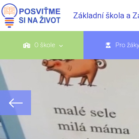
Základní škola a 
O škole
Pro žák