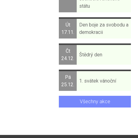
státu
Út
Den boje za svobodu a
17.11.
demokracii
Čt
Štědrý den
24.12.
Pá
1. svátek vánoční
25.12.
Všechny akce