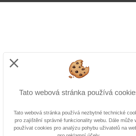
close
Tato webová stránka používá cookie
Tato webová stránka používá nezbytné technické coo
pro zajištění správné funkcionality webu. Dále může
používat cookies pro analýzu pohybu uživatelů na we
pro reklamní účely.