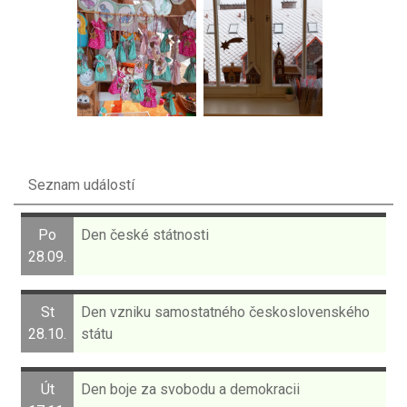
Seznam událostí
Po
Den české státnosti
28.09.
St
Den vzniku samostatného československého
28.10.
státu
Út
Den boje za svobodu a demokracii