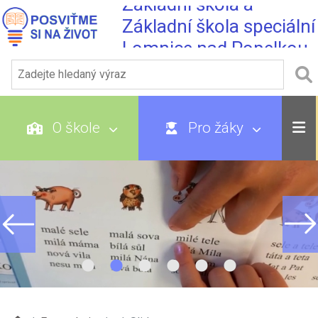
Základní škola a
Základní škola speciální
Lomnice nad Popelkou
O škole
Pro žáky