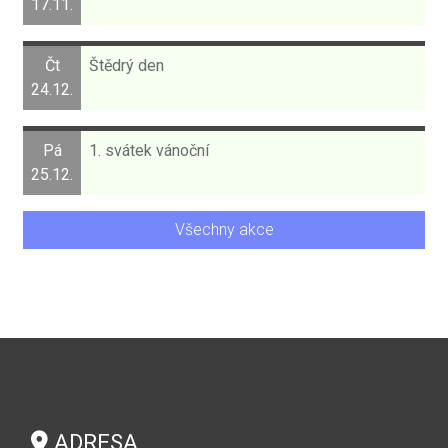
17.11.
Čt
Štědrý den
24.12.
Pá
1. svátek vánoční
25.12.
Všechny akce
ADRESA