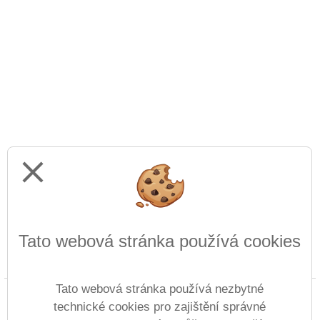
close
Tato webová stránka používá cookies
Prohlášení o přístupnosti
Mapa webu
Cookies
Tato webová stránka používá nezbytné
Copyright © 2022 - 2023 ZŠ speciální Lomnice nad
technické cookies pro zajištění správné
Popelkou &
Vitalex Group
- Tvorba školních