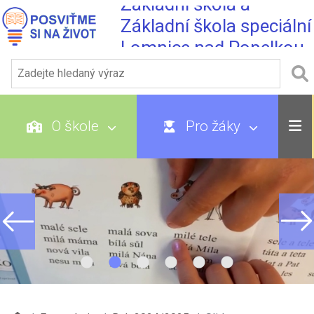
Základní škola a
Základní škola speciální
Lomnice nad Popelkou
O škole
Pro žáky