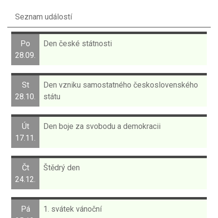
Seznam událostí
Po
Den české státnosti
28.09.
St
Den vzniku samostatného československého
28.10.
státu
Út
Den boje za svobodu a demokracii
17.11.
Čt
Štědrý den
24.12.
Pá
1. svátek vánoční