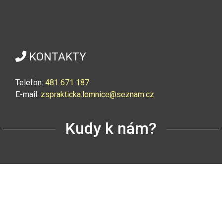
KONTAKTY
Telefon:
4
81 671 187
E-mail:
zsprakticka.lomnice@seznam.cz
Kudy k nám?