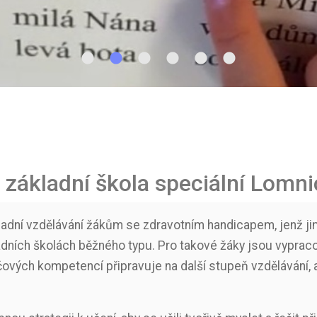
a základní škola speciální Lomn
ákladní vzdělávání žákům se zdravotním handicapem, jenž j
adních školách běžného typu. Pro takové žáky jsou vypra
čových kompetencí připravuje na další stupeň vzdělávání, 