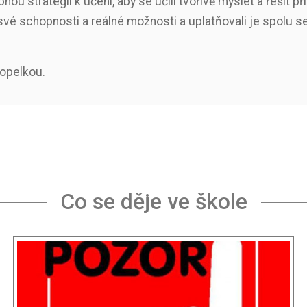
bnou strategii k učení, aby se učili tvořivě myslet a řešit
i své schopnosti a reálné možnosti a uplatňovali je spolu
opelkou.
Co se děje ve škole