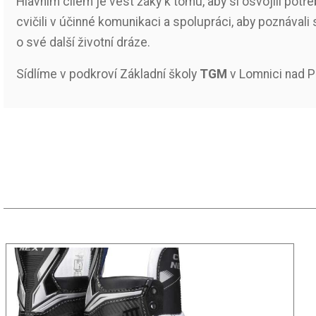
Hlavním cílem je vést žáky k tomu, aby si osvojili potře
cvičili v účinné komunikaci a spolupráci, aby poznával
o své další životní dráze.
Sídlíme v podkroví Základní školy
TGM
v Lomnici nad P