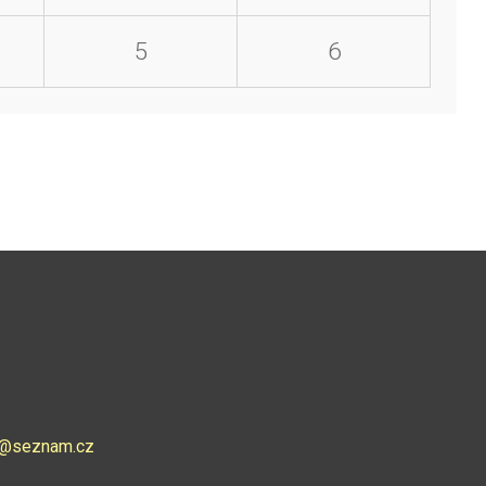
5
6
ce@seznam.cz