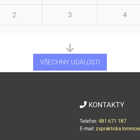
2
3
4
VŠECHNY UDÁLOSTI
KONTAKTY
Telefon:
4
81 671 187
E-mail:
zsprakticka.lomni