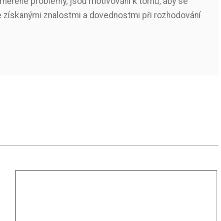
 přiměřené problémy, jsou motivováni k tomu, aby se
 se získanými znalostmi a dovednostmi při rozhodování