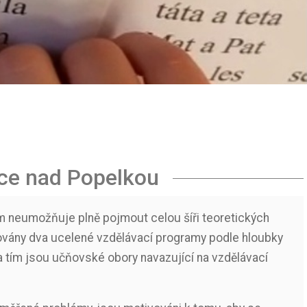
ice nad Popelkou
im neumožňuje plně pojmout celou šíři teoretických
covány dva ucelené vzdělávací programy podle hloubky
a tím jsou učňovské obory navazující na vzdělávací