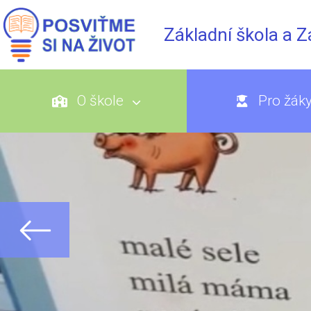
Základní škola a 
O škole
Pro žák