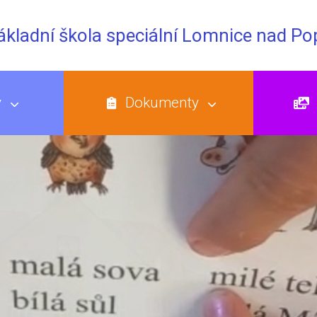
Základní škola speciální Lomnice nad P
y
Dokumenty