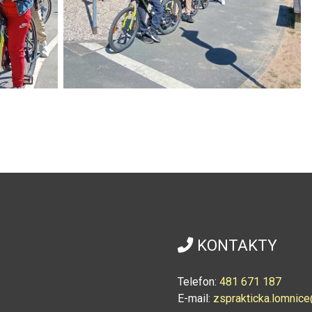
KONTAKTY
Telefon:
4
81 671 187
E-mail:
zsprakticka.lomni