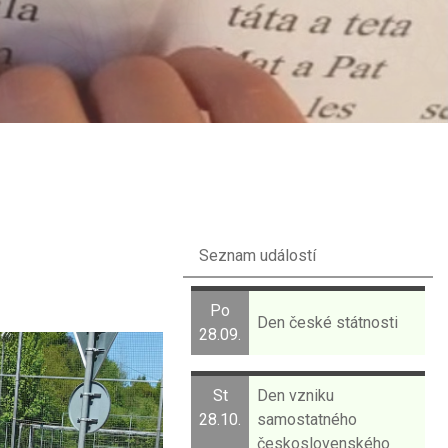
Seznam událostí
Po
Den české státnosti
28.09.
St
Den vzniku
28.10.
samostatného
československého