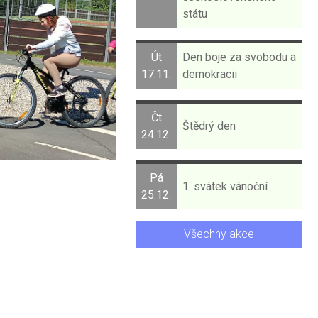
státu
Út
Den boje za svobodu a
17.11.
demokracii
Čt
Štědrý den
24.12.
Pá
1. svátek vánoční
25.12.
Všechny akce