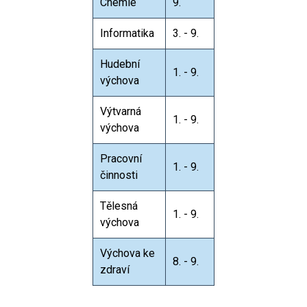
Chemie
9.
Informatika
3. - 9.
Hudební
1. - 9.
výchova
Výtvarná
1. - 9.
výchova
Pracovní
1. - 9.
činnosti
Tělesná
1. - 9.
výchova
Výchova ke
8. - 9.
zdraví