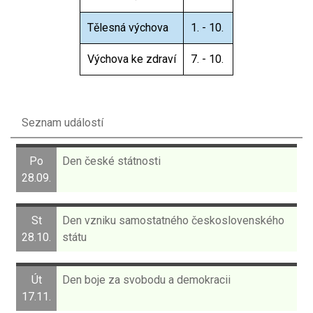
Tělesná výchova
1. - 10.
Výchova ke zdraví
7. - 10.
Seznam událostí
Po
Den české státnosti
28.09.
St
Den vzniku samostatného československého
28.10.
státu
Út
Den boje za svobodu a demokracii
17.11.