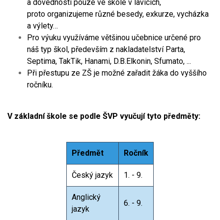
a dovednosti pouze ve škole v lavicích,
proto organizujeme různé besedy, exkurze, vycházka
a výlety…
Pro výuku využíváme většinou učebnice určené pro
náš typ škol, především z nakladatelství Parta,
Septima, TakTik, Hanami, D.B.Elkonin, Sfumato, ...
Při přestupu ze ZŠ je možné zařadit žáka do vyššího
ročníku.
V základní škole se podle ŠVP vyučují tyto předměty:
Předmět
Ročník
Český jazyk
1. - 9.
Anglický
6. - 9.
jazyk