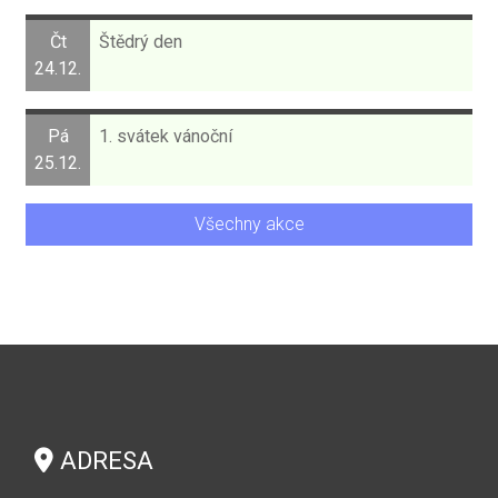
Čt
Štědrý den
24.12.
Pá
1. svátek vánoční
25.12.
Všechny akce
ADRESA