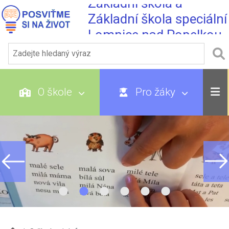
Základní škola a
Základní škola speciální
Lomnice nad Popelkou
O škole
Pro žáky