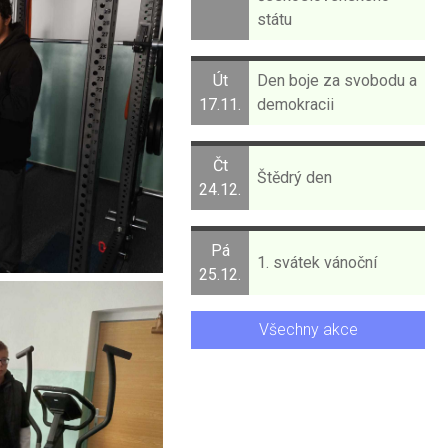
státu
Út
Den boje za svobodu a
17.11.
demokracii
Čt
Štědrý den
24.12.
Pá
1. svátek vánoční
25.12.
Všechny akce