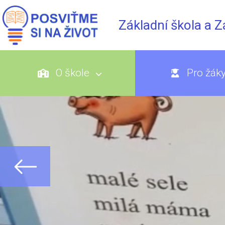
Základní škola a 
O škole
Pro žák