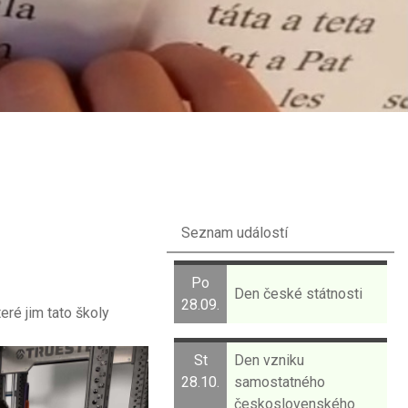
Seznam událostí
Po
Den české státnosti
28.09.
teré jim tato školy
St
Den vzniku
28.10.
samostatného
československého