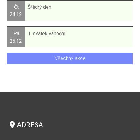
Čt
Štědrý den
24.12.
Pá
1. svátek vánoční
25.12.
Všechny akce
ADRESA