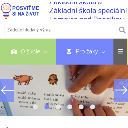
Základní škola a
Základní škola speciální
Lomnice nad Popelkou
O škole
Pro žáky