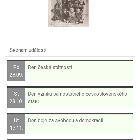
Seznam událostí
Po
Den české státnosti
28.09.
St
Den vzniku samostatného československého
28.10.
státu
Út
Den boje za svobodu a demokracii
17.11.