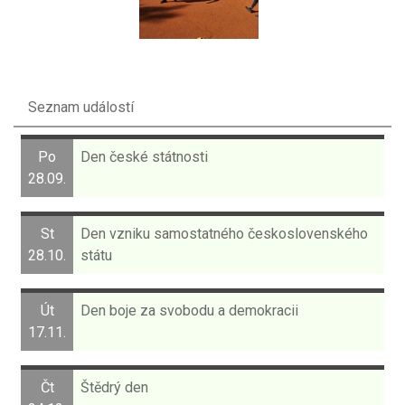
Seznam událostí
Po
Den české státnosti
28.09.
St
Den vzniku samostatného československého
28.10.
státu
Út
Den boje za svobodu a demokracii
17.11.
Čt
Štědrý den