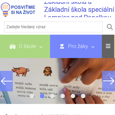
Základní škola a
Základní škola speciální
Lomnice nad Popelkou
O škole
Pro žáky