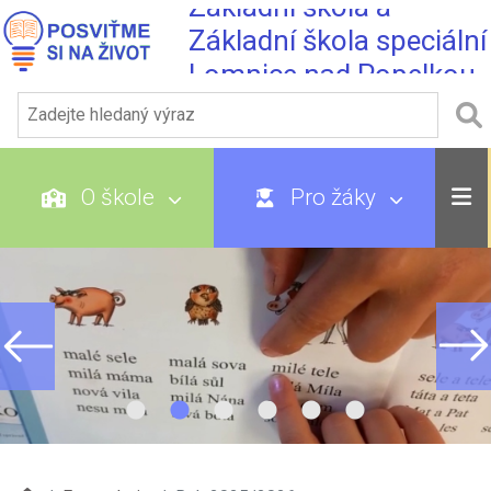
Základní škola a
Základní škola speciální
Lomnice nad Popelkou
O škole
Pro žáky