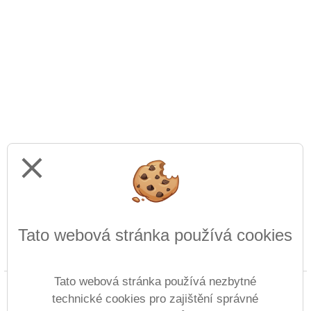
close
Tato webová stránka používá cookies
Prohlášení o přístupnosti
Mapa webu
Cookies
Tato webová stránka používá nezbytné
Copyright © 2022 - 2023 ZŠ speciální Lomnice nad
technické cookies pro zajištění správné
Popelkou &
Vitalex Group
- Tvorba školních