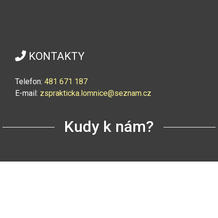
KONTAKTY
Telefon:
4
81 671 187
E-mail:
zsprakticka.lomnice@seznam.cz
Kudy k nám?