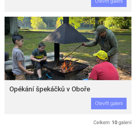
Otevřít galerii
Opékání špekáčků v Oboře
Otevřít galerii
Celkem:
10
galerií