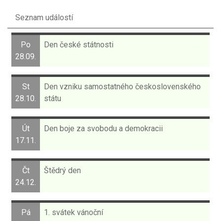
Seznam událostí
Po
Den české státnosti
28.09.
St
Den vzniku samostatného československého
28.10.
státu
Út
Den boje za svobodu a demokracii
17.11.
Čt
Štědrý den
24.12.
Pá
1. svátek vánoční