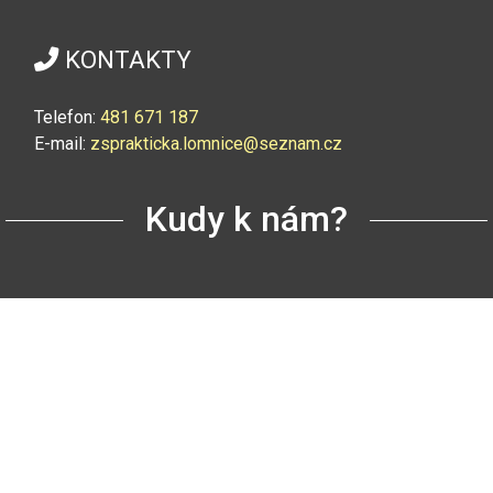
KONTAKTY
Telefon:
4
81 671 187
E-mail:
zsprakticka.lomnice@seznam.cz
Kudy k nám?