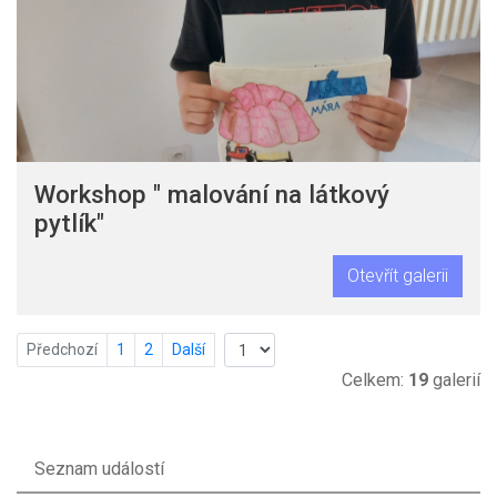
Workshop " malování na látkový
pytlík"
Otevřít galerii
Předchozí
1
2
Další
Celkem:
19
galerií
Seznam událostí