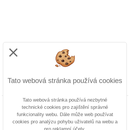
close
Tato webová stránka používá cookies
Prohlášení o přístupnosti
Mapa webu
Cookies
Tato webová stránka používá nezbytné
Copyright © 2022 - 2023 ZŠ speciální Lomnice nad
technické cookies pro zajištění správné
Popelkou &
Vitalex Group
- Tvorba školních
funkcionality webu. Dále může web používat
webů
cookies pro analýzu pohybu uživatelů na webu a
Postaveno ve službě
CloudovýŠkolníWeb.cz
pro reklamní účely.