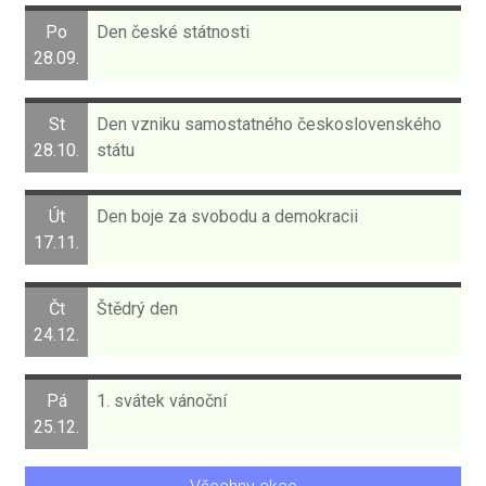
Po
Den české státnosti
28.09.
St
Den vzniku samostatného československého
28.10.
státu
Út
Den boje za svobodu a demokracii
17.11.
Čt
Štědrý den
24.12.
Pá
1. svátek vánoční
25.12.