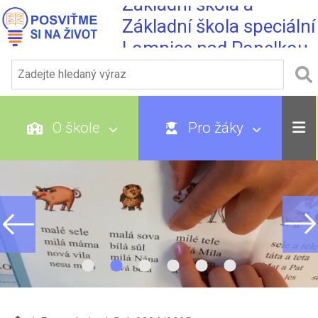
Základní škola a
Základní škola speciální
Lomnice nad Popelkou
O škole
Pro žáky