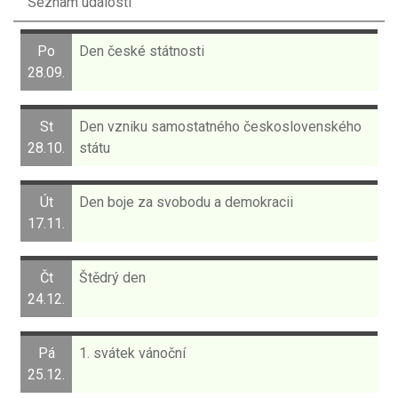
Seznam událostí
Po
Den české státnosti
28.09.
St
Den vzniku samostatného československého
28.10.
státu
Út
Den boje za svobodu a demokracii
17.11.
Čt
Štědrý den
24.12.
Pá
1. svátek vánoční
25.12.