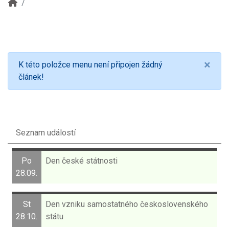
×
K této položce menu není připojen žádný
článek!
Seznam událostí
Po
Den české státnosti
28.09.
St
Den vzniku samostatného československého
28.10.
státu