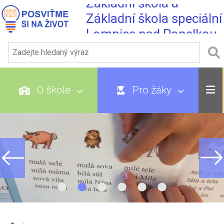
Základní škola a
Základní škola speciální
Lomnice nad Popelkou
O škole
Pro žáky