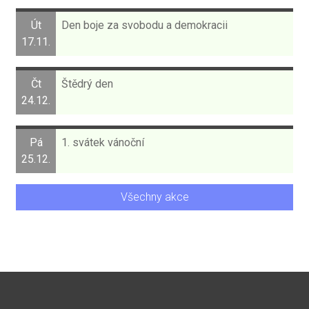
Út
Den boje za svobodu a demokracii
17.11.
Čt
Štědrý den
24.12.
Pá
1. svátek vánoční
25.12.
Všechny akce