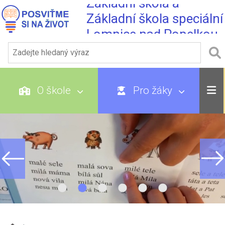
Základní škola a
Základní škola speciální
Lomnice nad Popelkou
O škole
Pro žáky