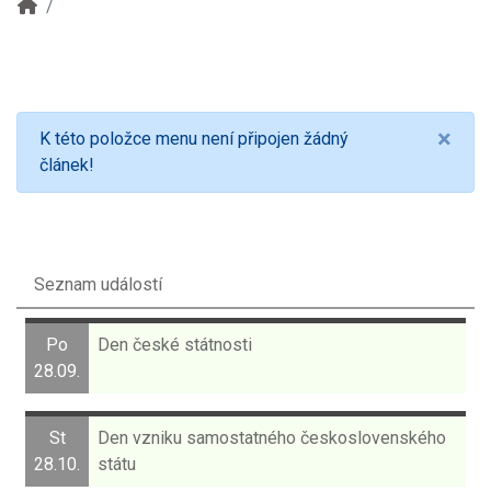
×
K této položce menu není připojen žádný
článek!
Seznam událostí
Po
Den české státnosti
28.09.
St
Den vzniku samostatného československého
28.10.
státu