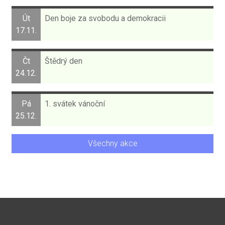
Út
Den boje za svobodu a demokracii
17.11.
Čt
Štědrý den
24.12.
Pá
1. svátek vánoční
25.12.
Všechny akce